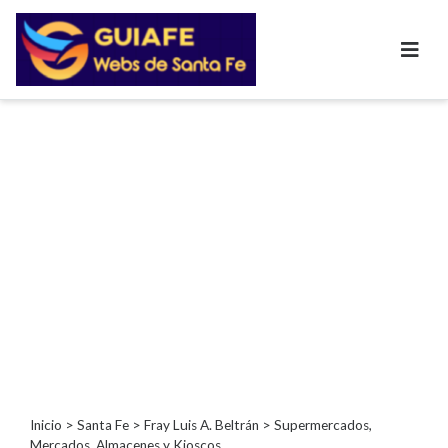
Categorías
Autos
Inmobiliarias
Clubes
Bares
Restaurantes
Cerrajerías
Constructoras
Academias
Veterinarias
Centros
Comerciales
Informática
Inicio
>
Santa Fe
>
Fray Luis A. Beltrán
> Supermercados,
Mercados, Almacenes y Kioscos