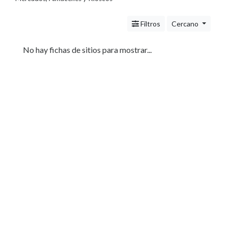
Servicios
(Profesionales
Filtros
Cercano
y
Oficios)
Tecnología
No hay fichas de sitios para mostrar...
Pizzerías
Turismo
Noticias
e
Información
Salud,
Belleza
y
Cosmética
Indumentaria
-
Ropa
Mujer,
Hombre,