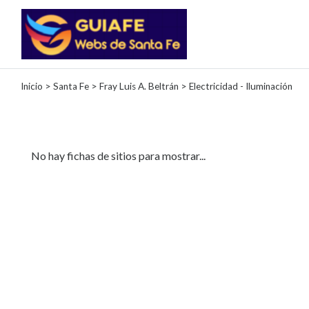
Categorías
Inicio
>
Santa Fe
>
Fray Luis A. Beltrán
> Electricidad - Iluminación
Autos
Inmobiliarias
Clubes
No hay fichas de sitios para mostrar...
Bares
Restaurantes
Cerrajerías
Constructoras
Academias
Veterinarias
Centros
Comerciales
Informática