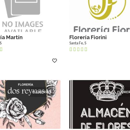
ía Martín
Florería Fiorini
S
Santa Fe, S
FLORERÍAS
FLORER