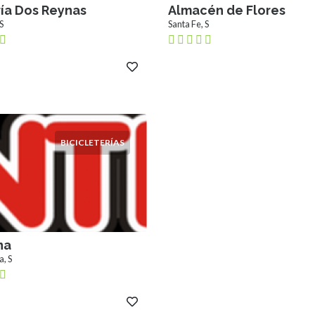
ría Dos Reynas
Almacén de Flores
S
Santa Fe, S
BICICLETERÍAS
na
, S