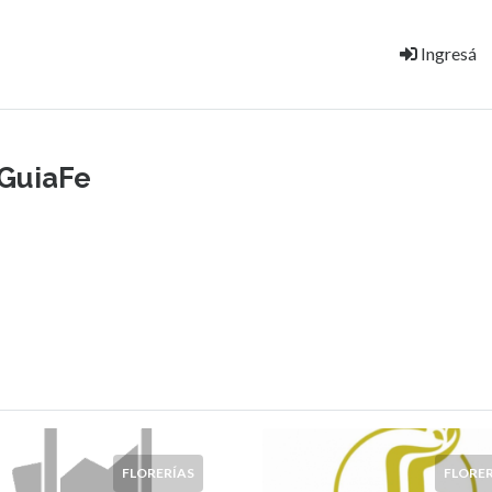
Ingresá
GuiaFe
FLORERÍAS
FLORER