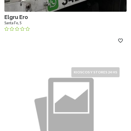
Elgru Ero
Santa Fe, S
KIOSCOS Y STORES 24 HS