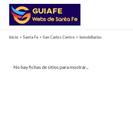
Categorías
Inicio
>
Santa Fe
>
San Carlos Centro
> Inmobiliarias
Autos
Inmobiliarias
Clubes
No hay fichas de sitios para mostrar...
Bares
Restaurantes
Cerrajerías
Constructoras
Academias
Veterinarias
Centros
Comerciales
Informática