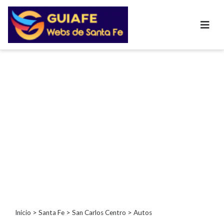
Categorías
Autos
Concesionarias
Auxilio
Mecánico
Baterías
Inmobiliarias
Clubes
Bares
Restaurantes
Cerrajerías
Constructoras
Academias
Inicio
>
Santa Fe
>
San Carlos Centro
> Autos