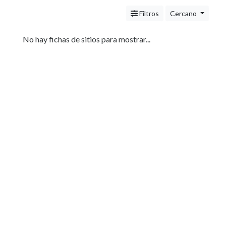
Veterinarias
Centros
Filtros
Cercano
Comerciales
Informática
No hay fichas de sitios para mostrar...
Servicios
(Profesionales
y
Oficios)
Tecnología
Pizzerías
Turismo
Noticias
e
Información
Salud,
Belleza
y
Cosmética
Indumentaria