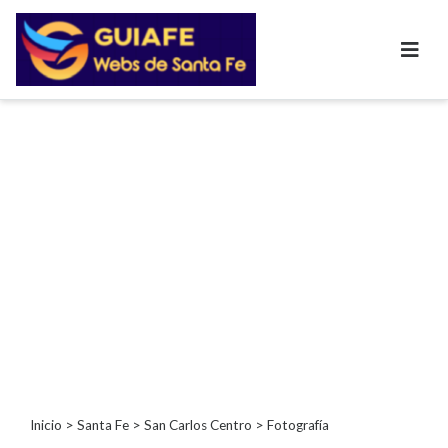
Categorías
Autos
Inmobiliarias
Clubes
Bares
Restaurantes
Cerrajerías
Constructoras
Academias
Veterinarias
Centros
Comerciales
Informática
Inicio
>
Santa Fe
>
San Carlos Centro
> Fotografía