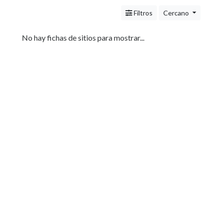
Servicios
(Profesionales
Filtros
Cercano
y
Oficios)
No hay fichas de sitios para mostrar...
Tecnología
Pizzerías
Turismo
Noticias
e
Información
Salud,
Belleza
y
Cosmética
Indumentaria
-
Ropa
Mujer,
Hombre,