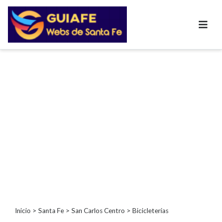
Categorías
Autos
Inmobiliarias
Clubes
Bares
Restaurantes
Cerrajerías
Constructoras
Academias
Veterinarias
Centros
Comerciales
Informática
Inicio
>
Santa Fe
>
San Carlos Centro
> Bicicleterías