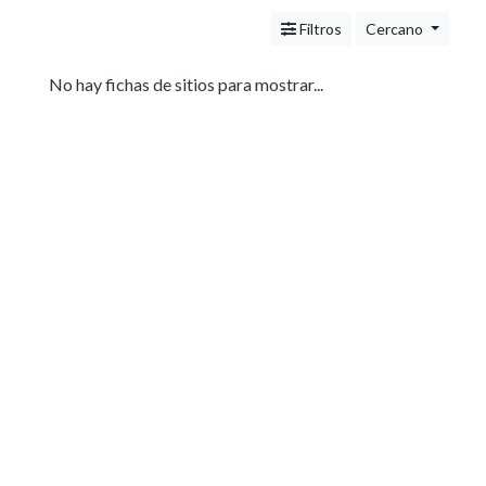
Servicios
(Profesionales
Filtros
Cercano
y
Oficios)
No hay fichas de sitios para mostrar...
Tecnología
Pizzerías
Turismo
Noticias
e
Información
Salud,
Belleza
y
Cosmética
Indumentaria
-
Ropa
Mujer,
Hombre,