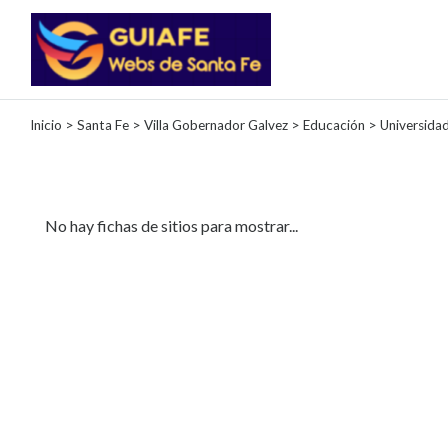
Categorías
Inicio
>
Santa Fe
>
Villa Gobernador Galvez
>
Educación
> Universida
Autos
Inmobiliarias
Clubes
No hay fichas de sitios para mostrar...
Bares
Restaurantes
Cerrajerías
Constructoras
Academias
Veterinarias
Centros
Comerciales
Informática