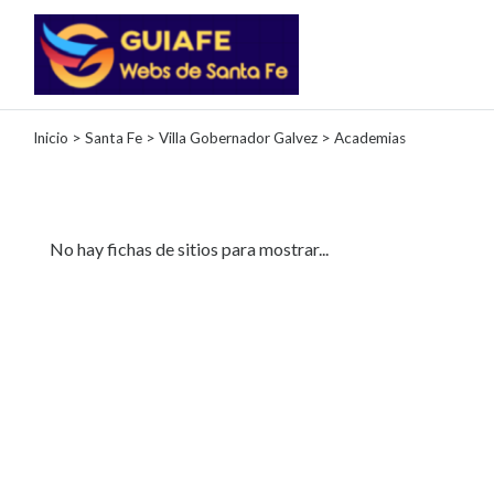
Categorías
Inicio
>
Santa Fe
>
Villa Gobernador Galvez
> Academias
Autos
Inmobiliarias
Clubes
No hay fichas de sitios para mostrar...
Bares
Restaurantes
Cerrajerías
Constructoras
Academias
Veterinarias
Centros
Comerciales
Informática