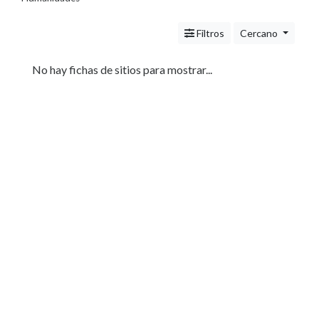
Servicios
(Profesionales
Filtros
Cercano
y
Oficios)
Tecnología
No hay fichas de sitios para mostrar...
Pizzerías
Turismo
Noticias
e
Información
Salud,
Belleza
y
Cosmética
Indumentaria
-
Ropa
Mujer,
Hombre,