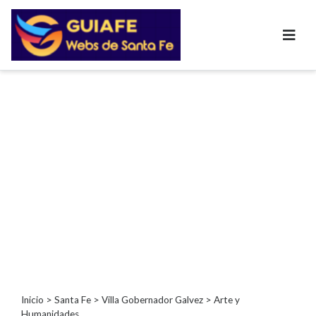
Categorías
Autos
Inmobiliarias
Clubes
Bares
Restaurantes
Cerrajerías
Constructoras
Academias
Veterinarias
Centros
Comerciales
Informática
Inicio
>
Santa Fe
>
Villa Gobernador Galvez
> Arte y
Humanidades