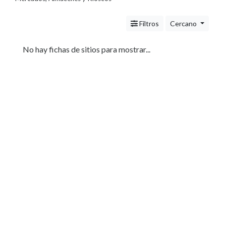
Servicios
(Profesionales
Filtros
Cercano
y
Oficios)
Tecnología
No hay fichas de sitios para mostrar...
Pizzerías
Turismo
Noticias
e
Información
Salud,
Belleza
y
Cosmética
Indumentaria
-
Ropa
Mujer,
Hombre,