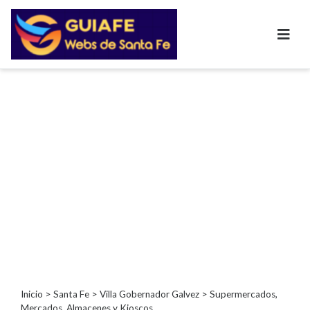
Categorías
Autos
Inmobiliarias
Clubes
Bares
Restaurantes
Cerrajerías
Constructoras
Academias
Veterinarias
Centros
Comerciales
Informática
Inicio
>
Santa Fe
>
Villa Gobernador Galvez
> Supermercados,
Mercados, Almacenes y Kioscos