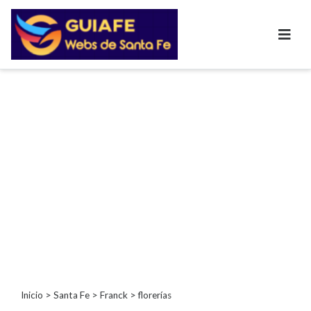
Categorías
Autos
Inmobiliarias
Clubes
Bares
Restaurantes
Cerrajerías
Constructoras
Academias
Veterinarias
Centros
Comerciales
Informática
Inicio
>
Santa Fe
>
Franck
> florerías