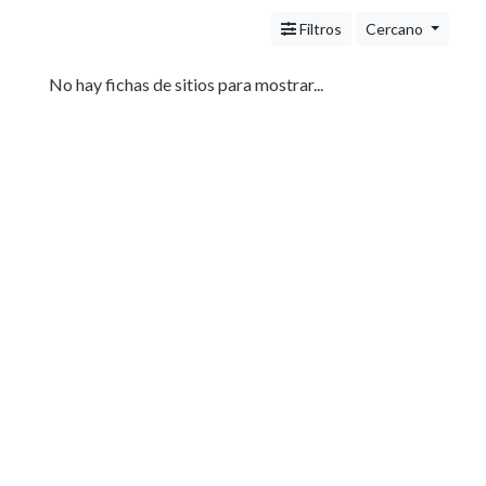
Servicios
(Profesionales
Filtros
Cercano
y
Oficios)
No hay fichas de sitios para mostrar...
Tecnología
Pizzerías
Turismo
Noticias
e
Información
Salud,
Belleza
y
Cosmética
Indumentaria
-
Ropa
Mujer,
Hombre,