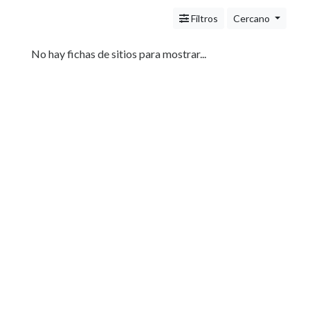
Servicios
(Profesionales
Filtros
Cercano
y
Oficios)
No hay fichas de sitios para mostrar...
Tecnología
Pizzerías
Turismo
Noticias
e
Información
Salud,
Belleza
y
Cosmética
Medicina
estética
Oftalmologia
Indumentaria
-