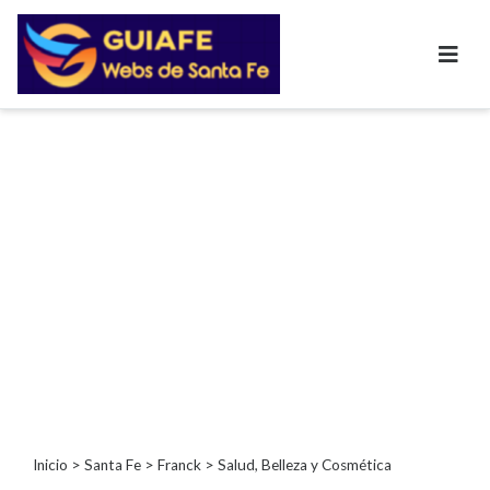
Categorías
Autos
Inmobiliarias
Clubes
Bares
Restaurantes
Cerrajerías
Constructoras
Academias
Veterinarias
Centros
Comerciales
Informática
Inicio
>
Santa Fe
>
Franck
> Salud, Belleza y Cosmética