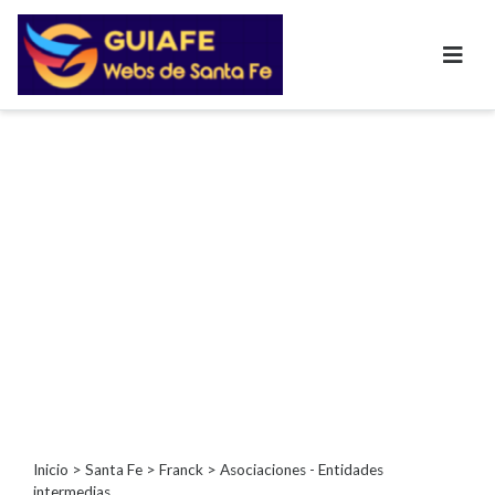
Categorías
Autos
Inmobiliarias
Clubes
Bares
Restaurantes
Cerrajerías
Constructoras
Academias
Veterinarias
Centros
Comerciales
Informática
Inicio
>
Santa Fe
>
Franck
> Asociaciones - Entidades
intermedias