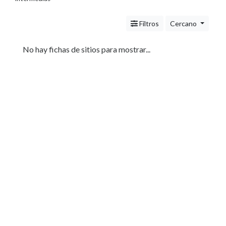
Servicios
(Profesionales
Filtros
Cercano
y
Oficios)
Tecnología
No hay fichas de sitios para mostrar...
Pizzerías
Turismo
Noticias
e
Información
Salud,
Belleza
y
Cosmética
Indumentaria
-
Ropa
Mujer,
Hombre,