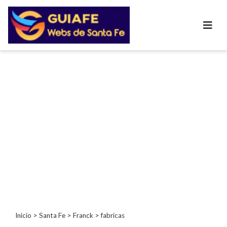
Categorías
Autos
Inmobiliarias
Clubes
Bares
Restaurantes
Cerrajerías
Constructoras
Academias
Veterinarias
Centros
Comerciales
Informática
Inicio
>
Santa Fe
>
Franck
> fabricas