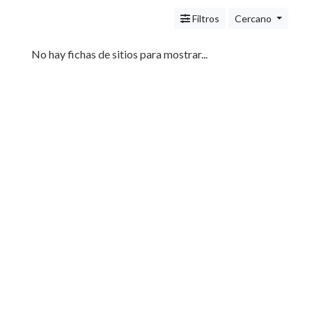
Servicios
(Profesionales
Filtros
Cercano
y
Oficios)
No hay fichas de sitios para mostrar...
Tecnología
Pizzerías
Turismo
Noticias
e
Información
Salud,
Belleza
y
Cosmética
Indumentaria
-
Ropa
Mujer,
Hombre,