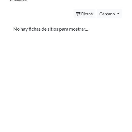
Servicios
(Profesionales
Filtros
Cercano
y
Oficios)
Tecnología
No hay fichas de sitios para mostrar...
Pizzerías
Turismo
Noticias
e
Información
Salud,
Belleza
y
Cosmética
Indumentaria
-
Ropa
Mujer,
Hombre,