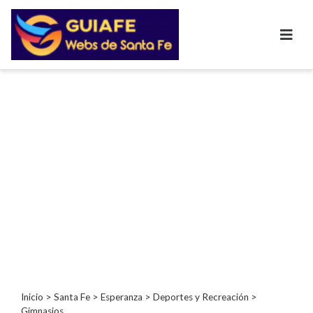
Categorías
Autos
Inmobiliarias
Clubes
Bares
Restaurantes
Cerrajerías
Constructoras
Academias
Veterinarias
Centros
Comerciales
Informática
Inicio
>
Santa Fe
>
Esperanza
>
Deportes y Recreación
>
Gimnasios