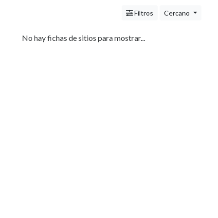
Servicios
(Profesionales
Filtros
Cercano
y
Oficios)
No hay fichas de sitios para mostrar...
Tecnología
Pizzerías
Turismo
Noticias
e
Información
Salud,
Belleza
y
Cosmética
Indumentaria
-
Ropa
Mujer,
Hombre,