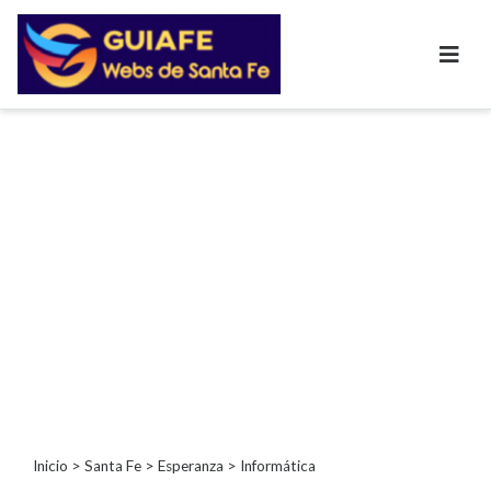
Categorías
Autos
Inmobiliarias
Clubes
Bares
Restaurantes
Cerrajerías
Constructoras
Academias
Veterinarias
Centros
Comerciales
Informática
Inicio
>
Santa Fe
>
Esperanza
> Informática