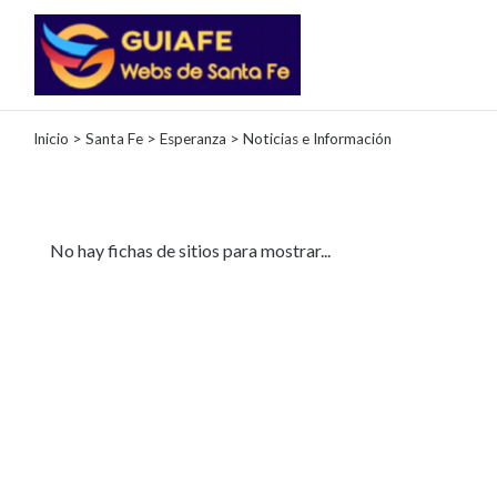
Categorías
Inicio
>
Santa Fe
>
Esperanza
> Noticias e Información
Autos
Inmobiliarias
Clubes
No hay fichas de sitios para mostrar...
Bares
Restaurantes
Cerrajerías
Constructoras
Academias
Veterinarias
Centros
Comerciales
Informática