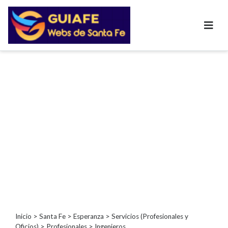
Categorías
Autos
Inmobiliarias
Clubes
Bares
Restaurantes
Cerrajerías
Constructoras
Academias
Veterinarias
Centros
Comerciales
Informática
Inicio
>
Santa Fe
>
Esperanza
>
Servicios (Profesionales y
Oficios)
>
Profesionales
> Ingenieros