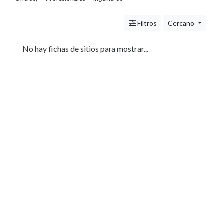
Servicios
(Profesionales
Filtros
Cercano
y
Oficios)
Profesionales
No hay fichas de sitios para mostrar...
Abogados
Arquitectos
Ingenieros
Tecnología
Pizzerías
Turismo
Noticias
e
Información
Salud,
Belleza
y
Cosmética
Indumentaria