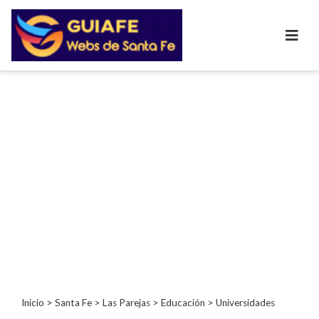
Categorías
Autos
Inmobiliarias
Clubes
Bares
Restaurantes
Cerrajerías
Constructoras
Academias
Veterinarias
Centros
Comerciales
Informática
Inicio
>
Santa Fe
>
Las Parejas
>
Educación
> Universidades