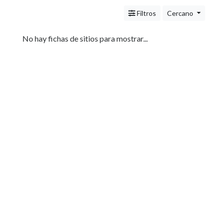
Servicios
(Profesionales
Filtros
Cercano
y
Oficios)
No hay fichas de sitios para mostrar...
Tecnología
Pizzerías
Turismo
Noticias
e
Información
Salud,
Belleza
y
Cosmética
Indumentaria
-
Ropa
Mujer,
Hombre,