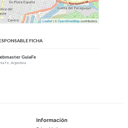
Leaflet
| ©
OpenStreetMap
contributors
ESPONSABLE FICHA
ebmaster GuiaFe
nta Fe
, Argentina
Información