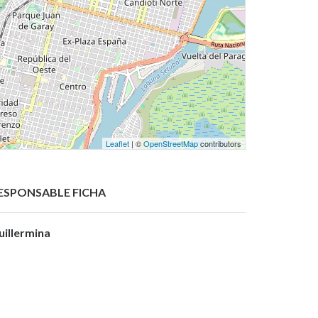
Leaflet
| ©
OpenStreetMap
contributors
ESPONSABLE FICHA
uillermina