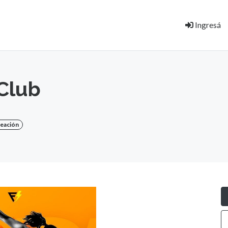
Ingresá
 Club
reación