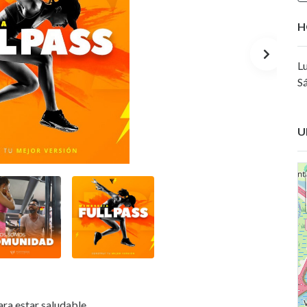
H
Lu
S
U
ara estar saludable.