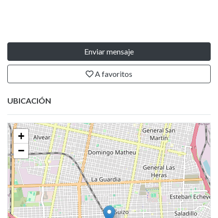
Enviar mensaje
A favoritos
UBICACIÓN
+
−