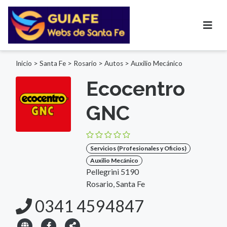
Inicio
>
Santa Fe
>
Rosario
>
Autos
>
Auxilio Mecánico
Ecocentro
GNC
Servicios (Profesionales y Oficios)
Auxilio Mecánico
Pellegrini 5190
Rosario, Santa Fe
0341 4594847