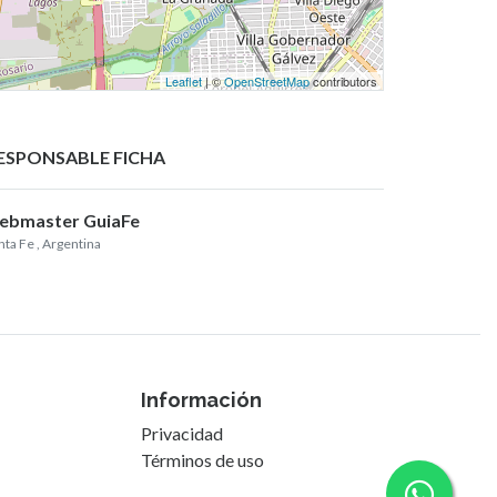
Leaflet
| ©
OpenStreetMap
contributors
ESPONSABLE FICHA
ebmaster GuiaFe
nta Fe
, Argentina
Información
Privacidad
Términos de uso