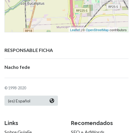
Leaflet
| ©
OpenStreetMap
contributors
RESPONSABLE FICHA
Nacho fede
© 1998-2020
Links
Recomendados
Sobre GuiaFe
SEO + AdWords