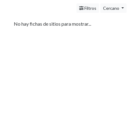
Servicios
(Profesionales
Filtros
Cercano
y
Oficios)
No hay fichas de sitios para mostrar...
Tecnología
Pizzerías
Turismo
Noticias
e
Información
Salud,
Belleza
y
Cosmética
Indumentaria
-
Ropa
Mujer,
Hombre,