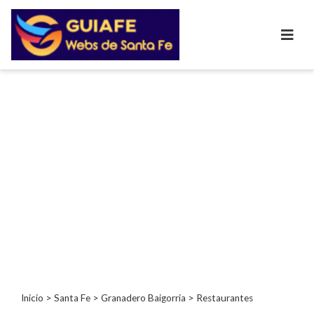
Categorías
Autos
Inmobiliarias
Clubes
Bares
Restaurantes
Cerrajerías
Constructoras
Academias
Veterinarias
Centros
Comerciales
Informática
Inicio
>
Santa Fe
>
Granadero Baigorria
> Restaurantes